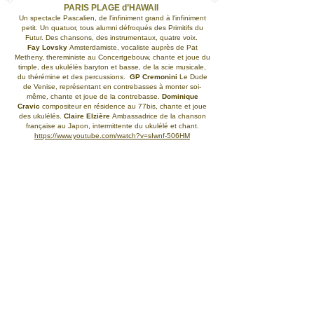
PARIS PLAGE d’HAWAII
Un spectacle Pascalien, de l'infiniment grand à l'infiniment
petit. Un quatuor, tous alumni défroqués des Primitifs du
Futur. Des chansons, des instrumentaux, quatre voix.
Fay Lovsky
Amsterdamiste, vocaliste auprès de Pat
Metheny, thereministe au Concertgebouw, chante et joue du
timple, des ukulélés baryton et basse, de la scie musicale,
du thérémine et des percussions.
GP Cremonini
Le Dude
de Venise, représentant en contrebasses à monter soi-
même, chante et joue de la contrebasse.
Dominique
Cravic
compositeur en résidence au 77bis, chante et joue
des ukulélés.
Claire Elzière
Ambassadrice de la chanson
française au Japon, intermittente du ukulélé et chant.
https://www.youtube.com/watch?v=sIwnf-506HM