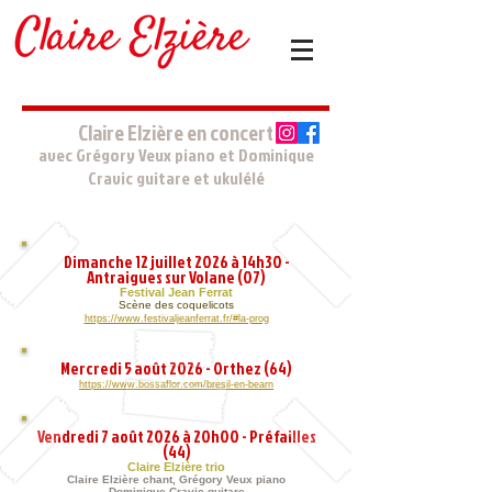
Claire Elzière en concert
avec Grégory Veux piano et Dominique
Cravic guitare et ukulélé
Dimanche 12 juillet 2026 à 14h30 -
Antraigues sur Volane (07)
Festival Jean Ferrat
Scène des coquelicots
https://www.festivaljeanferrat.fr/#la-prog
Mercredi 5 août 2026 - Orthez (64)
https://www.bossaflor.com/bresil-en-bearn
Vendredi 7 août 2026 à 20h00 - Préfailles
(44)
Claire Elzière trio
Claire Elzière chant, Grégory Veux piano
Dominique Cravic guitare