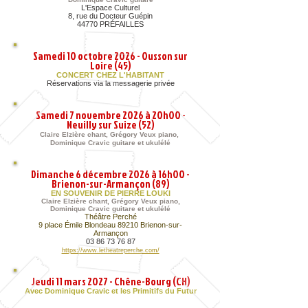
L'Espace Culturel
8, rue du Docteur Guépin
44770 PRÉFAILLES
Samedi 10 octobre 2026 - Ousson sur
Loire (45)
CONCERT CHEZ L'HABITANT
Réservations via la messagerie privée
Samedi 7 novembre 2026 à 20h00 -
Neuilly sur Suize (52)
Claire Elzière chant, Grégory Veux piano,
Dominique Cravic guitare et ukulélé
Dimanche 6 décembre 2026 à 16h00 -
Brienon-sur-Armançon (89)
EN SOUVENIR DE PIERRE LOUKI
Claire Elzière chant,
Grégory Veux piano,
Dominique Cravic guitare et ukulélé
Théâtre Perché
9 place Émile Blondeau 89210 Brienon-sur-
Armançon
03 86 73 76 87
https://www.letheatreperche.com/
Jeudi 11 mars 2027 - Chêne-Bourg (CH)
Avec Dominique Cravic et les Primitifs du Futur