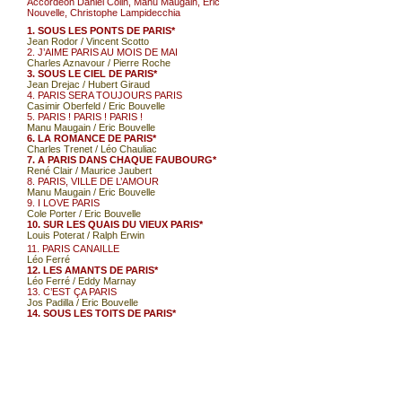
Accordéon Daniel Colin, Manu Maugain, Eric
Nouvelle, Christophe Lampidecchia
1. SOUS LES PONTS DE PARIS*
Jean Rodor / Vincent Scotto
2. J’AIME PARIS AU MOIS DE MAI
Charles Aznavour / Pierre Roche
3. SOUS LE CIEL DE PARIS*
Jean Drejac / Hubert Giraud
4. PARIS SERA TOUJOURS PARIS
Casimir Oberfeld / Eric Bouvelle
5. PARIS ! PARIS ! PARIS !
Manu Maugain / Eric Bouvelle
6. LA ROMANCE DE PARIS*
Charles Trenet / Léo Chauliac
7. A PARIS DANS CHAQUE FAUBOURG*
René Clair / Maurice Jaubert
8. PARIS, VILLE DE L’AMOUR
Manu Maugain / Eric Bouvelle
9. I LOVE PARIS
Cole Porter / Eric Bouvelle
10. SUR LES QUAIS DU VIEUX PARIS*
Louis Poterat / Ralph Erwin
11. PARIS CANAILLE
Léo Ferré
12. LES AMANTS DE PARIS*
Léo Ferré / Eddy Marnay
13. C’EST ÇA PARIS
Jos Padilla / Eric Bouvelle
14. SOUS LES TOITS DE PARIS*
René Nazelles & René Clair / Raoul Moretti
15. QUEL TEMPS FAIT-IL A PARIS ?*
Henri Contet / Alain Romans
16. EN AVRIL A PARIS*
Charles Trenet / Walter Eiger
17. LOVE DREAM IN PARIS
Manu Maugain / Eric Bouvelle
18. MADEMOISELLE DE PARIS*