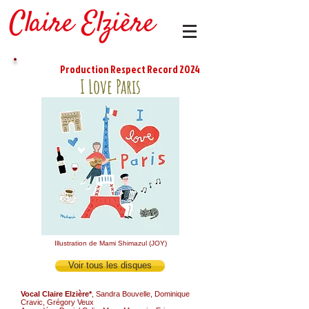
Production Respect Record 2024
I Love Paris
Illustration de Mami Shimazul (JOY)
Voir tous les disques
Vocal Claire Elzière*
, Sandra Bouvelle, Dominique
Cravic, Grégory Veux