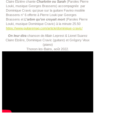
Claire Elzière chante
Charlotte ou Sarah
(Paroles Pierre
Louki, musique Georges Brassens) accompagnée par
Dominique Cravic qui joue sur la guitare Favino modèle
Brassens n° 6 offerte à Pierre Louki par Georges
Brassens et
L’arbre qu’on croyait mort
(Paroles Pierre
Louki, musique Dominique Cravic) à la minute 25.50
https://www.guitaremag.com/article/dominique-cravic/
On leur dira
chanson de Allain Leprest & Lionel Suarez
Claire Elzière, Dominique Cravic (guitare) et Grégory Veux
(piano)
Thonon-les-Bains, août 2022.
Extrait du concert donné à l’Européen à
Paris le
27.09.2014