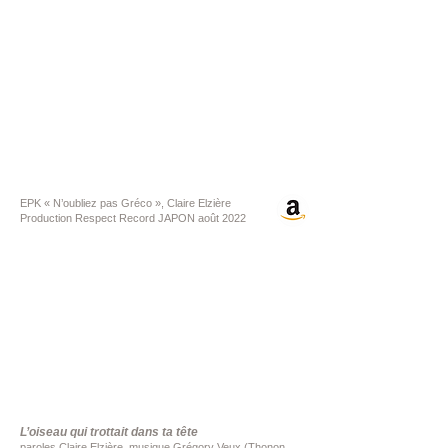
EPK « N’oubliez pas Gréco », Claire Elzière
Production Respect Record JAPON août 2022
L’oiseau qui trottait dans ta tête
paroles Claire Elzière, musique Grégory Veux (Thonon