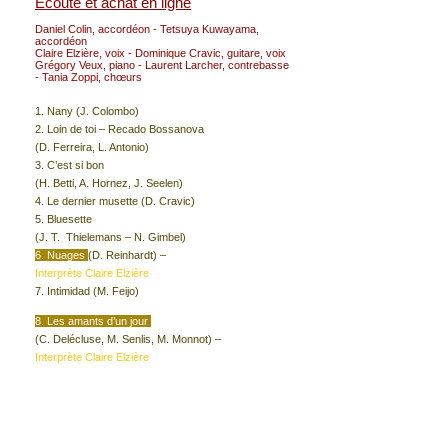
Écoute et achat en ligne
Daniel Colin, accordéon - Tetsuya Kuwayama,
accordéon
Claire Elzière, voix - Dominique Cravic, guitare, voix
Grégory Veux, piano - Laurent Larcher, contrebasse
- Tania Zoppi, chœurs
1. Nany (J. Colombo)
2. Loin de toi – Recado Bossanova
(D. Ferreira, L. Antonio)
3. C’est si bon
(H. Betti, A. Hornez, J. Seelen)
4. Le dernier musette (D. Cravic)
5. Bluesette
(J. T. Thielemans – N. Gimbel)
6. Nuages
(D. Reinhardt) –
Interprète Claire Elzière
7. Intimidad (M. Feijo)
8. Les amants d’un jour
(C. Delécluse, M. Senlis, M. Monnot) –
Interprète Claire Elzière
9. Swing valse (G. Viseur, P. Ferret)
10. Stand art (M. Boudet, J. Corti)
11. Petite fleur (S. Bechet)
12. Boo Love Love (T. Kuwayama)
13. Intimidad (seconde version) (M. Feijo)