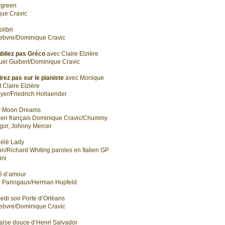
rgreen
ue Cravic
olibri
ebvre/Dominique Cravic
ubliez pas Gréco
avec Claire Elzière
l Guibert/Dominique Cravic
irez pas sur le pianiste
avec Monique
t Claire Elzière
yer/Friedrich Hollaender
w Moon Dreams
 en français Dominique Cravic/Chummy
or, Johnny Mercer
lélé Lady
n/Richard Whiting paroles en Italien GP
ini
vé d’amour
e Paringaux/Herman Hupfeld
edi soir Porte d’Orléans
ebvre/Dominique Cravic
valse douce d’Henri Salvador