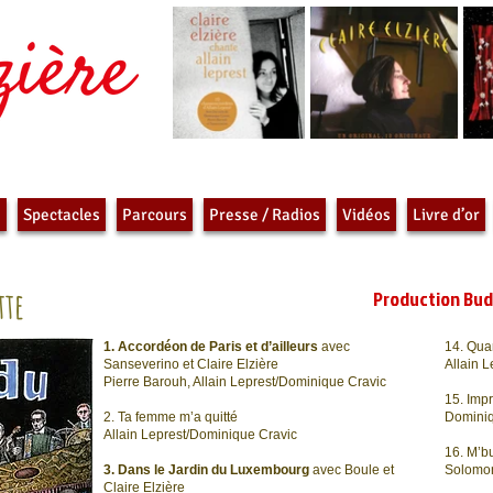
e
Spectacles
Parcours
Presse / Radios
Vidéos
Livre d’or
tte
Production Buda
1. Accordéon de Paris et d’ailleurs
avec
14. Qua
Sanseverino et Claire Elzière
Allain 
Pierre Barouh, Allain Leprest/Dominique Cravic
15. Imp
2. Ta femme m’a quitté
Dominiq
Allain Leprest/Dominique Cravic
16. M’
3. Dans le Jardin du Luxembourg
avec Boule et
Solomo
Claire Elzière