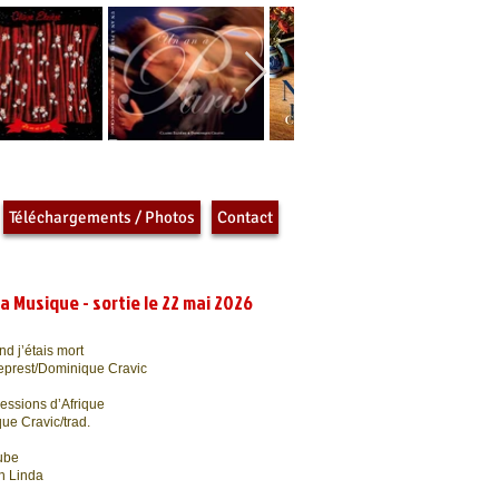
Téléchargements / Photos
Contact
 Musique - sortie le 22 mai 2026
nd j’étais mort
Leprest/Dominique Cravic
ressions d’Afrique
ue Cravic/trad.
bube
n Linda