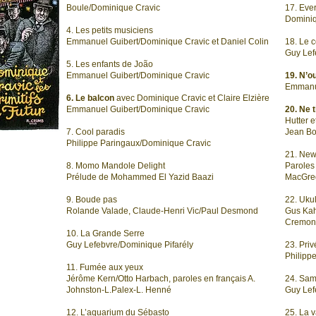
Boule/Dominique Cravic
17. Eve
Dominiq
4. Les petits musiciens
Emmanuel Guibert/Dominique Cravic et Daniel Colin
18. Le c
Guy Lef
5. Les enfants de João
Emmanuel Guibert/Dominique Cravic
19. N’o
Emmanue
6. Le balcon
avec Dominique Cravic et Claire Elzière
Emmanuel Guibert/Dominique Cravic
20. Ne t
Hutter e
7. Cool paradis
Jean Bo
Philippe Paringaux/Dominique Cravic
21. Ne
8. Momo Mandole Delight
Paroles
Prélude de Mohammed El Yazid Baazi
MacGreg
9. Boude pas
22. Uku
Rolande Valade, Claude-Henri Vic/Paul Desmond
Gus Kah
Cremon
10. La Grande Serre
Guy Lefebvre/Dominique Pifarély
23. Pri
Philipp
11. Fumée aux yeux
Jérôme Kern/Otto Harbach, paroles en français A.
24. Sam
Johnston-L.Palex-L. Henné
Guy Lef
12. L’aquarium du Sébasto
25. La 