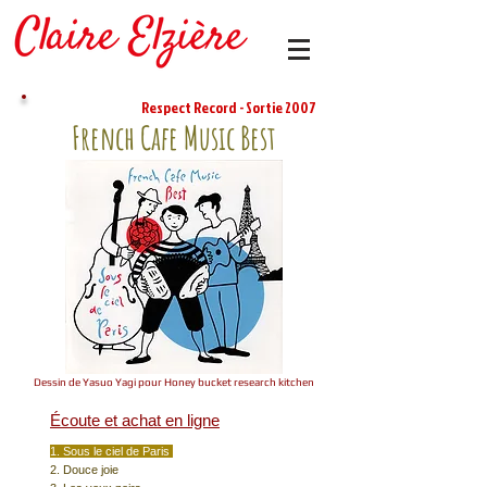
Respect Record
- Sortie 2007
French Cafe Music Best
Dessin de Yasuo Yagi pour Honey bucket research kitchen
Écoute et achat en ligne
1. Sous le ciel de Paris
2. Douce joie