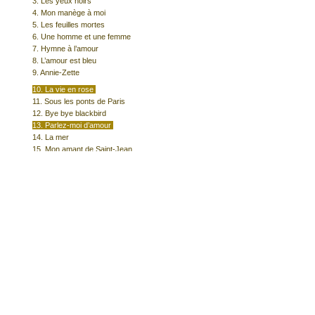
3. Les yeux noirs
4. Mon manège à moi
5. Les feuilles mortes
6. Une homme et une femme
7. Hymne à l’amour
8. L’amour est bleu
9. Annie-Zette
10. La vie en rose
11. Sous les ponts de Paris
12. Bye bye blackbird
13. Parlez-moi d’amour
14. La mer
15. Mon amant de Saint-Jean
16. Moulin rouge
17. Sous le ciel de Paris
Écouter un extrait
1
10
13
16
Voir tous les disques
​© 2026 Claire Elzière
Site réalisé par Anne Berger avec Wix