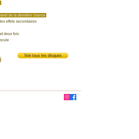
t
baret de la dernière chance
des effets secondaires
e
ait deux fois
scule
Voir tous les disques