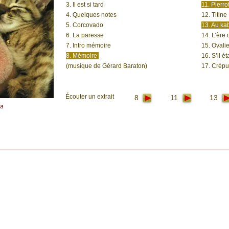
3. Il est si tard
11. Pierro
4. Quelques notes
12. Titine
5. Corcovado
13. Au ka
6. La paresse
14. L’ère 
7. Intro mémoire
15. Ovali
8. Mémoire
16. S’il ét
(musique de Gérard Baraton)
17. Crépu
Écouter un extrait
8
11
13
da