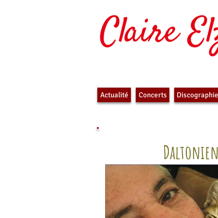
Actualité
Concerts
Discographi
PIERRE BAROUH
Daltonie