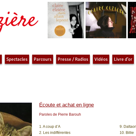
e
Spectacles
Parcours
Presse / Radios
Vidéos
Livre d’or
n
Écoute et achat en ligne
Paroles de Pierre Barouh
1. A coup d’A
9. Daltao
2. Les indifférentes
10. Billie